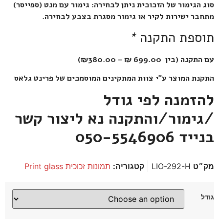
סוג הגימור של הזכוכית ניתן לבחירה: גימור עם מנט (ספייסר)
מתחבר ישירות לקיר או גימור מסגרת בצבע לבחירה.
תוספת התקנה
*
עם התקנה (בין 699.00
₪
–
380.00
₪
)
התקנת המוצר ע”י צוות המתקינים המוסמכים של פרינט גלאס
להזמנה לפי גודל
/גימור/והתקנה נא ליצור קשר
בנייד 050-5546906
מק״ט
LIO-292-H
קטגוריה:
תמונות זכוכית Print glass
גודל