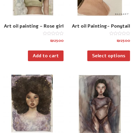
Art oil painting – Rose girl
Art oil Painting- Ponytail
Rated
Rated
₪
2500
₪
2500
0
0
out
out
of
of
Add to cart
Select options
5
5