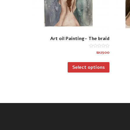
Art oil Painting- The braid
Rated
₪
2500
0
out
of
Select options
5
 איתנו