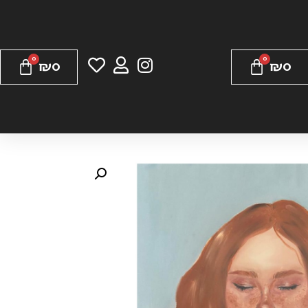
₪
0
₪
0