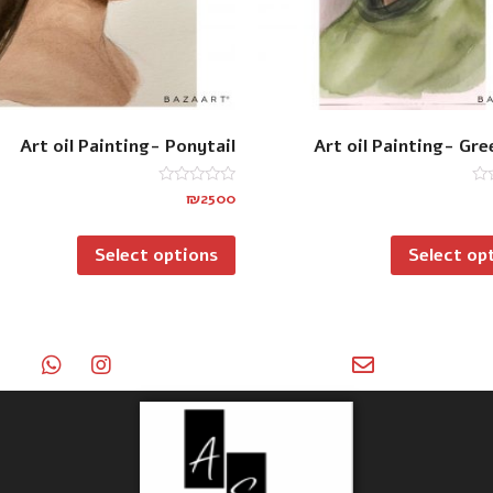
Art oil Painting- Ponytail
Art oil Painting- Gre
Rated
₪
2500
0
out
of
Select options
Select op
5
050-55469
shbotiqe888@gmail.com
דברו